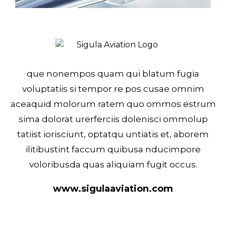
que nonempos quam qui blatum fugia
voluptatiis si tempor re pos cusae omnim
aceaquid molorum ratem quo ommos estrum
sima dolorat urerferciis dolenisci ommolup
tatiist iorisciunt, optatqu untiatis et, aborem
ilitibustint faccum quibusa nducimpore
voloribusda quas aliquiam fugit occus.
www.sigulaaviation.com